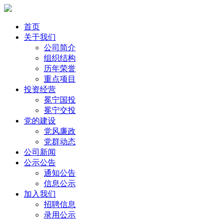
首页
关于我们
公司简介
组织结构
历年荣誉
重点项目
投资经营
冕宁国投
冕宁交投
党的建设
党风廉政
党群动态
公司新闻
公示公告
通知公告
信息公示
加入我们
招聘信息
录用公示