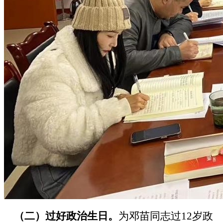
（二）
过好政治生日。
为邓苗同志过12岁政