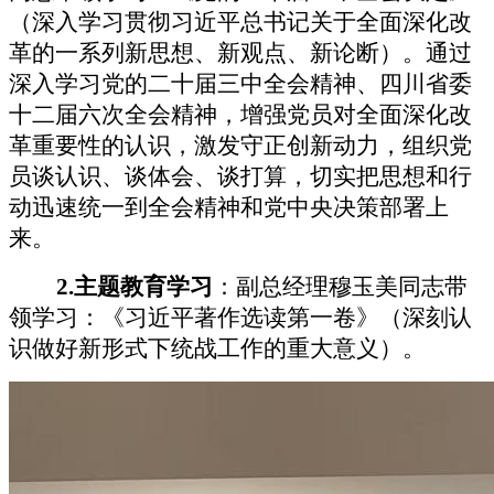
（深入学习贯彻习近平总书记关于全面深化改
革的一系列新思想、新观点、新论断）。通过
深入学习党的二十届三中全会精神、四川省委
十二届六次全会精神，增强党员对全面深化改
革重要性的认识，激发守正创新动力，组织党
员谈认识、谈体会、谈打算，切实把思想和行
动迅速统一到全会精神和党中央决策部署上
来。
2.
主题教育学习
：副总经理穆玉美同志带
领学习
：《习近平著作选读第一卷》（深刻认
识做好新形式下统战工作的重大意义）。